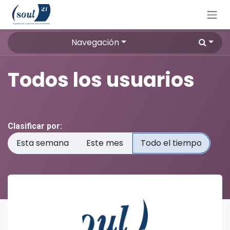
Ir al contenido
Navegación
Todos los usuarios
Clasificar por:
Esta semana
Este mes
Todo el tiempo